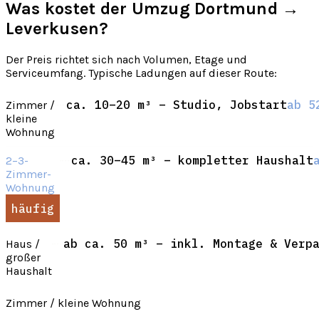
Was kostet der Umzug Dortmund →
Leverkusen?
Der Preis richtet sich nach Volumen, Etage und
Serviceumfang. Typische Ladungen auf dieser Route:
ca. 10–20 m³ – Studio, Jobstart
ab 5
Zimmer /
kleine
Wohnung
ca. 30–45 m³ – kompletter Haushalt
2–3-
Zimmer-
Wohnung
häufig
ab ca. 50 m³ – inkl. Montage & Verp
Haus /
großer
Haushalt
Zimmer / kleine Wohnung