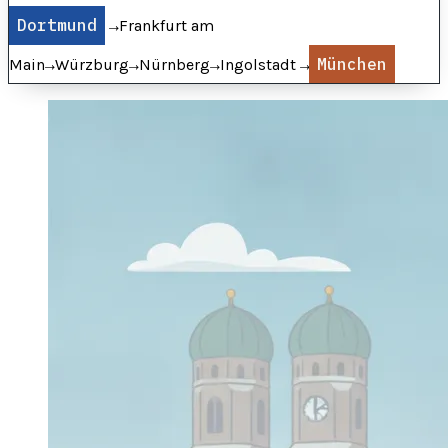
Dortmund
→
Frankfurt am
→
→
→
→
München
Main
Würzburg
Nürnberg
Ingolstadt